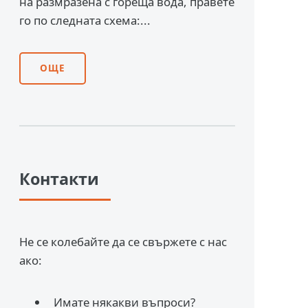
на размразена с гореща вода, правете
го по следната схема:...
ОЩЕ
Контакти
Не се колебайте да се свържете с нас
ако:
Имате някакви въпроси?