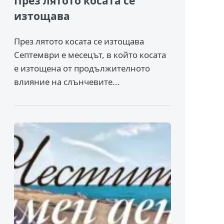
През лятото косата се
изтощава
През лятото косата се изтощава
Септември е месецът, в който косата
е изтощена от продължителното
влияние на слънчевите...