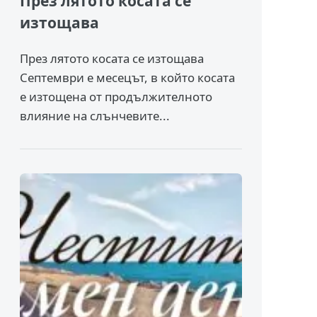
През лятото косата се
изтощава
През лятото косата се изтощава
Септември е месецът, в който косата
е изтощена от продължителното
влияние на слънчевите...