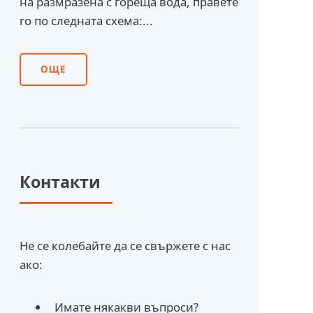
на размразена с гореща вода, правете
го по следната схема:...
ОЩЕ
Контакти
Не се колебайте да се свържете с нас
ако:
Имате някакви въпроси?