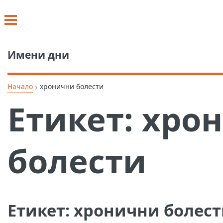
Имени дни
›
Начало
хронични болести
Етикет:
хро
болести
Етикет:
хронични болест