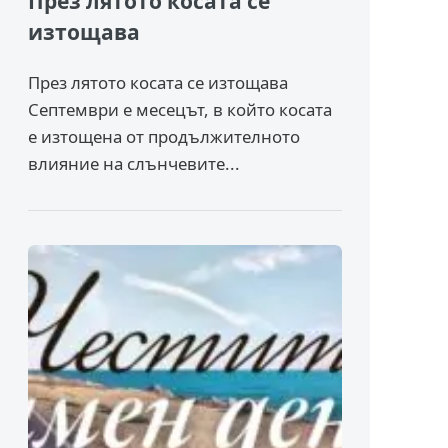
През лятото косата се
изтощава
През лятото косата се изтощава
Септември е месецът, в който косата
е изтощена от продължителното
влияние на слънчевите...