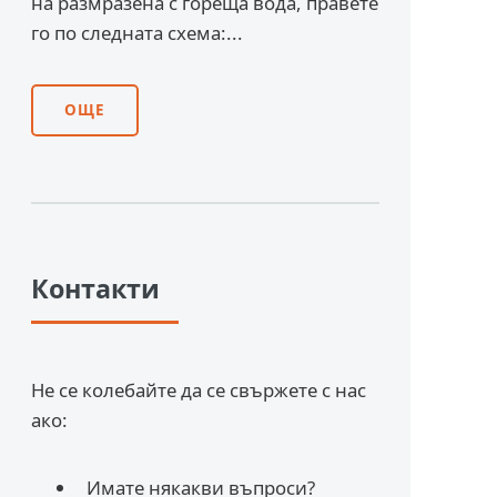
на размразена с гореща вода, правете
го по следната схема:...
ОЩЕ
Контакти
Не се колебайте да се свържете с нас
ако:
Имате някакви въпроси?