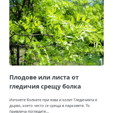
Плодове или листa от
гледичия срещу болка
Изгонете болките при язва и колит Гледичията е
дърво, което често се среща в парковете. То
привлича погледите...