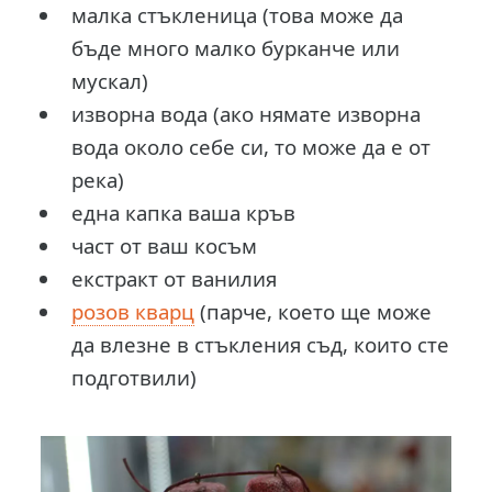
малка стъкленица (това може да
бъде много малко бурканче или
мускал)
изворна вода (ако нямате изворна
вода около себе си, то може да е от
река)
една капка ваша кръв
част от ваш косъм
екстракт от ванилия
розов кварц
(парче, което ще може
да влезне в стъкления съд, които сте
подготвили)