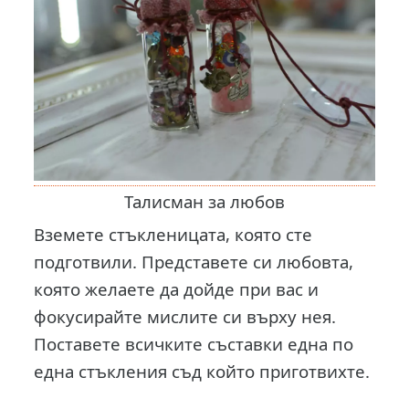
Талисман за любов
Вземете стъкленицата, която сте
подготвили. Представете си любовта,
която желаете да дойде при вас и
фокусирайте мислите си върху нея.
Поставете всичките съставки една по
една стъкления съд който приготвихте.