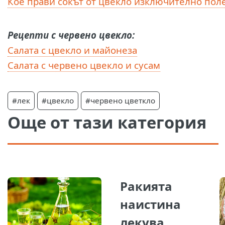
Кое прави сокът от цвекло изключително пол
Рецепти с червено цвекло:
Салата с цвекло и майонеза
Салата с червено цвекло и сусам
#лек
#цвекло
#червено цветкло
Още от тази категория
Ракията
наистина
лекува