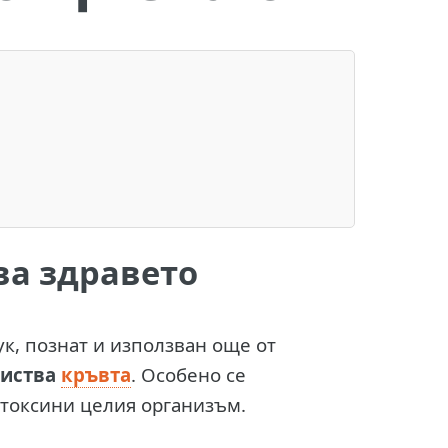
ва здравето
к, познат и използван още от
чиства
кръвта
. Особено се
 токсини целия организъм.