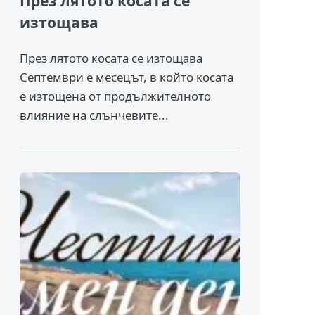
През лятото косата се
изтощава
През лятото косата се изтощава
Септември е месецът, в който косата
е изтощена от продължителното
влияние на слънчевите...