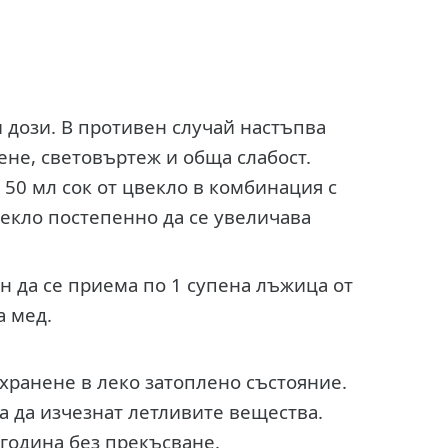
 дози. В противен случай настъпва
ене, световъртеж и обща слабост.
50 мл сок от цвекло в комбинация с
цвекло постепенно да се увеличава
ен да се приема по 1 супена лъжица от
а мед.
 хранене в леко затоплено състояние.
за да изчезнат летливите вещества.
година без прекъсване.