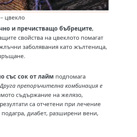
 – цвекло
чно и пречистващо бъбреците
,
ащите свойства на цвеклото помагат
 жлъчни заболявания като жълтеница,
овръщане.
о със сок от лайм
подпомага
Друга препоръчителна комбинация е
лямото съдържание на желязо,
резултати са отчетени при лечение
 подагра, диабет, разширени вени,