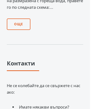
на размразена с гореща вода, правете
го по следната схема:...
ОЩЕ
Контакти
Не се колебайте да се свържете с нас
ако:
Имате някакви въпроси?