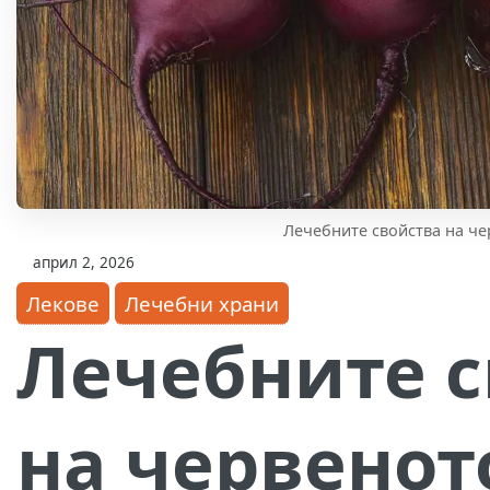
Лечебните свойства на ч
април 2, 2026
Лекове
Лечебни храни
Лечебните с
на червенот