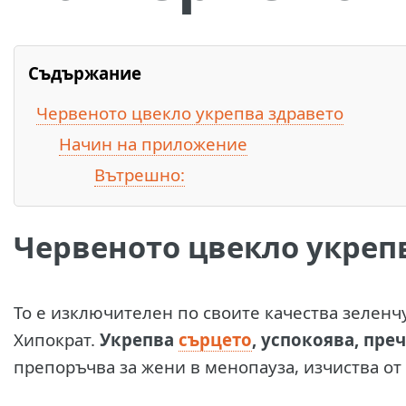
Съдържание
Червеното цвекло укрепва здравето
Начин на приложение
Вътрешно:
Червеното цвекло укреп
Т
о е изключителен по своите качества зеленчу
Хипократ.
Укрепва
сърцето
, успокоява, пре
препоръчва за жени в менопауза, изчиства от