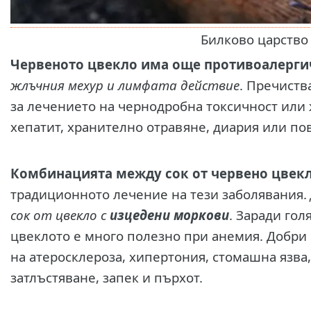
Билково царство
Червеното цвекло има още противоалерги
жлъчния мехур и лимфата действие
. Пречиств
за лечението на чернодробна токсичност или
хепатит, хранително отравяне, диария или п
Комбинацията между сок от червено цвекл
традиционното лечение на тези заболявания.
сок от цвекло с
изцедени моркови
. Заради го
цвеклото е много полезно при анемия. Добри 
на атеросклероза, хипертония, стомашна язва,
затлъстяване, запек и пърхот.