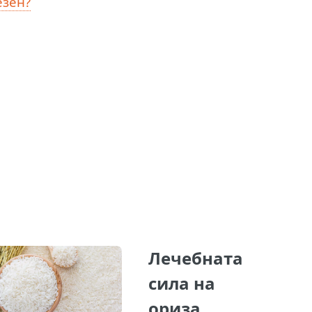
езен?
Лечебната
сила на
ориза