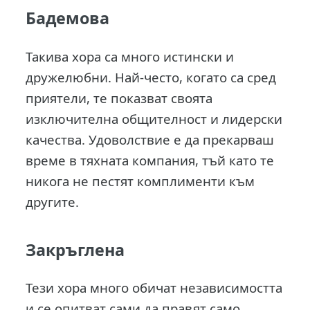
Бадемова
Такива хора са много истински и
дружелюбни. Най-често, когато са сред
приятели, те показват своята
изключителна общителност и лидерски
качества. Удоволствие е да прекарваш
време в тяхната компания, тъй като те
никога не пестят комплименти към
другите.
Закръглена
Тези хора много обичат независимостта
и се опитват сами да правят само