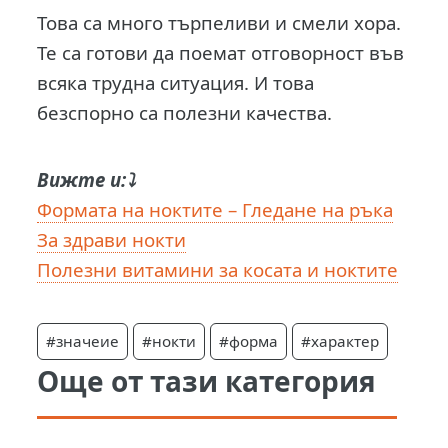
Това са много търпеливи и смели хора.
Те са готови да поемат отговорност във
всяка трудна ситуация. И това
безспорно са полезни качества.
Вижте и:⤵️
Формата на ноктите – Гледане на ръка
За здрави нокти
Полезни витамини за косата и ноктите
#значеие
#нокти
#форма
#характер
Още от тази категория