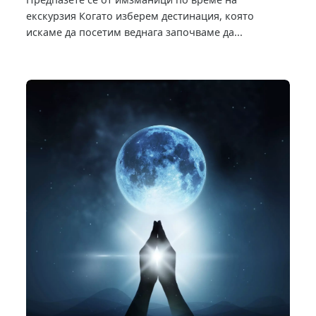
екскурзия Когато изберем дестинация, която
искаме да посетим веднага започваме да...