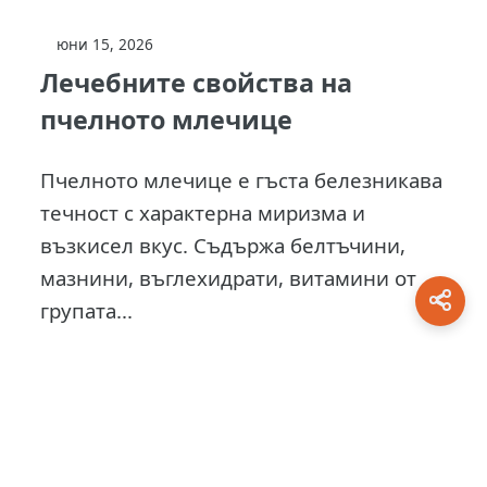
юни 15, 2026
Лечебните свойства на
пчелното млечице
Пчелното млечице е гъста белезникава
течност с характерна миризма и
възкисел вкус. Съдържа белтъчини,
мазнини, въглехидрати, витамини от
групата...
This site is protected by
0 Day Analytics
plugin.