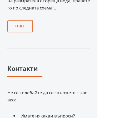
на размразена с гореща вода, правете
го по следната схема:...
ОЩЕ
Контакти
Не се колебайте да се свържете с нас
ако:
Имате някакви въпроси?