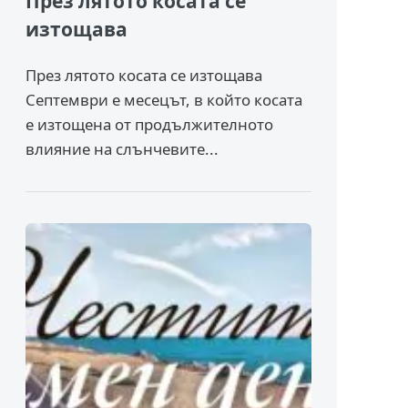
През лятото косата се
изтощава
През лятото косата се изтощава
Септември е месецът, в който косата
е изтощена от продължителното
влияние на слънчевите...