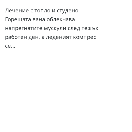
Лечение с топло и студено
Горещата вана облекчава
напрегнатите мускули след тежък
работен ден, а леденият компрес
се...