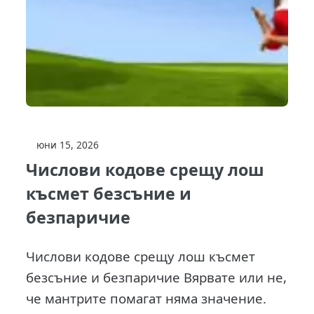
юни 15, 2026
Числови кодове срещу лош
късмет безсъние и
безпаричие
Числови кодове срещу лош късмет
безсъние и безпаричие Вярвате или не,
че мантрите помагат няма значение.