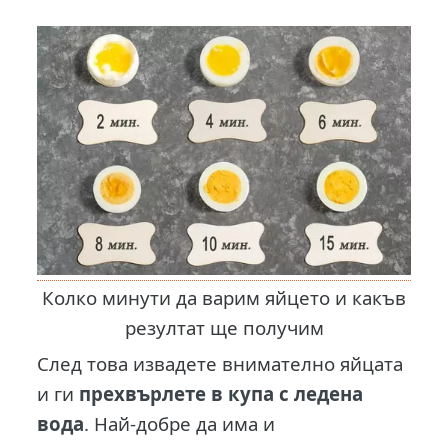
Колко минути да варим яйцето и какъв
резултат ще получим
След това извадете внимателно яйцата
и ги
прехвърлете в купа с ледена
вода
. Най-добре да има и