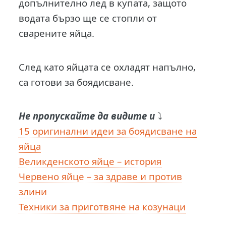
допълнително лед в купата, защото
водата бързо ще се стопли от
сварените яйца.
След като яйцата се охладят напълно,
са готови за боядисване.
Не пропускайте да видите и
⤵️
15 оригинални идеи за боядисване на
яйца
Великденското яйце – история
Червено яйце – за здраве и против
злини
Техники за приготвяне на козунаци