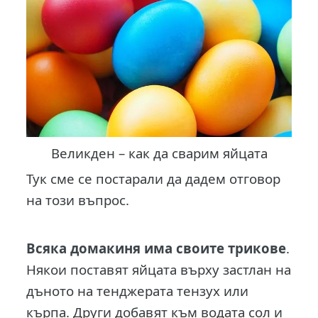
Великден – как да сварим яйцата
Тук сме се постарали да дадем отговор
на този въпрос.
Всяка домакиня има своите трикове
.
Някои поставят яйцата върху застлан на
дъното на тенджерата тензух или
кърпа. Други добавят към водата сол и