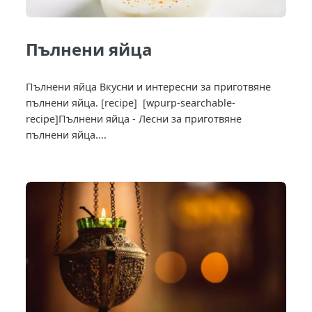
Пълнени яйца
Пълнени яйца Вкусни и интересни за приготвяне
пълнени яйца. [recipe] [wpurp-searchable-
recipe]Пълнени яйца - Лесни за приготвяне
пълнени яйца....