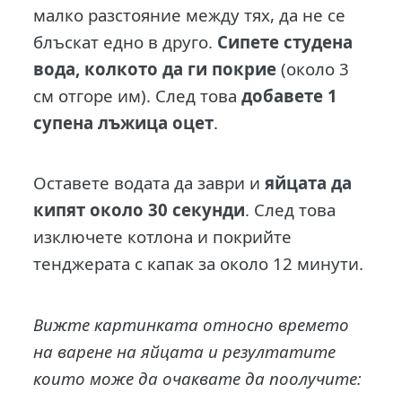
малко разстояние между тях, да не се
блъскат едно в друго.
Сипете студена
вода, колкото да ги покрие
(около 3
см отгоре им). След това
добавете 1
супена лъжица оцет
.
Оставете водата да заври и
яйцата да
кипят около 30 секунди
. След това
изключете котлона и покрийте
тенджерата с капак за около 12 минути.
Вижте картинката относно времето
на варене на яйцата и резултатите
които може да очаквате да поолучите: