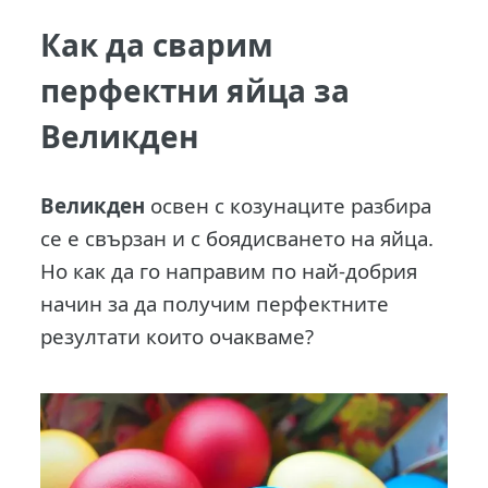
Как да сварим
перфектни яйца за
Великден
В
еликден
освен с козунаците разбира
се е свързан и с боядисването на яйца.
Но как да го направим по най-добрия
начин за да получим перфектните
резултати които очакваме?