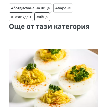
#боядисване на яйца
#варене
#Великден
#яйца
Още от тази категория