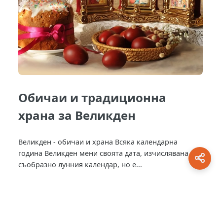
Обичаи и традиционна
храна за Великден
Великден - обичаи и храна Всяка календарна
година Великден мени своята дата, изчислявана
съобразно лунния календар, но е...