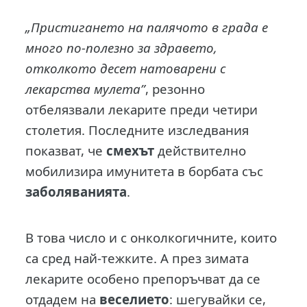
„Пристигането на палячото в града е
много по-полезно за здравето,
отколкото десет натоварени с
лекарства мулета”
, резонно
отбелязвали лекарите преди четири
столетия. Последните изследвания
показват, че
смехът
действително
мобилизира имунитета в борбата със
заболяванията
.
В това число и с онколкогичните, които
са сред най-тежките. А през зимата
лекарите особено препоръчват да се
отдадем на
веселието
: шегувайки се,