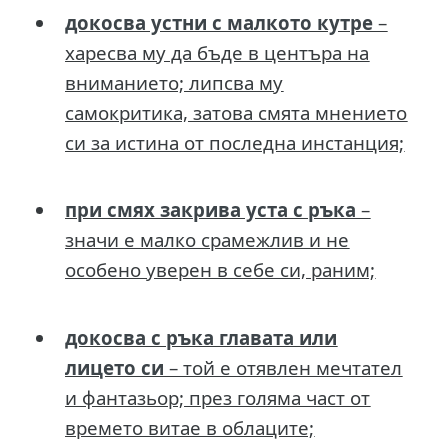
докосва устни с малкото кутре
–
харесва му да бъде в центъра на
вниманието; липсва му
самокритика, затова смята мнението
си за истина от последна инстанция;
при смях закрива уста с ръка
–
значи е малко срамежлив и не
особено уверен в себе си, раним;
докосва с ръка главата или
лицето си
– той е отявлен мечтател
и фантазьор; през голяма част от
времето витае в облаците;