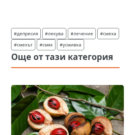
#депресия
#лекува
#лечение
#смеха
#смехът
#смях
#усмивка
Още от тази категория