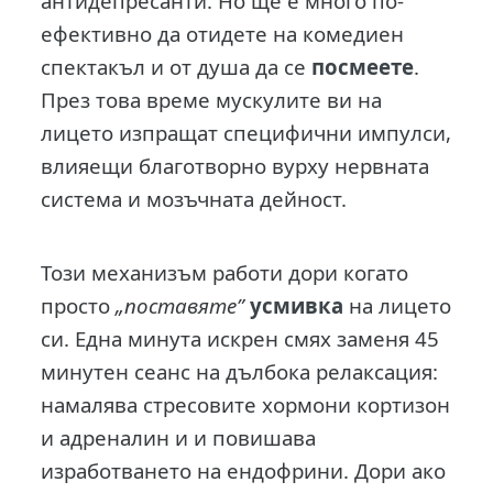
антидепресанти. Но ще е много по-
ефективно да отидете на комедиен
спектакъл и от душа да се
посмеете
.
През това време мускулите ви на
лицето изпращат специфични импулси,
влияещи благотворно вурху нервната
система и мозъчната дейност.
Този механизъм работи дори когато
просто
„поставяте”
усмивка
на лицето
си. Една минута искрен смях заменя 45
минутен сеанс на дълбока релаксация:
намалява стресовите хормони кортизон
и адреналин и и повишава
изработването на ендофрини. Дори ако