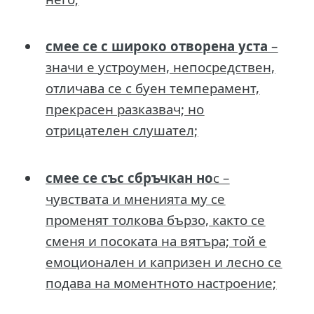
смее се с широко отворена уста
–
значи е устроумен, непосредствен,
отличава се с буен темперамент,
прекрасен разказвач; но
отрицателен слушател;
смее се със сбръчкан но
с –
чувствата и мненията му се
променят толкова бързо, както се
сменя и посоката на вятъра; той е
емоционален и капризен и лесно се
подава на моментното настроение;