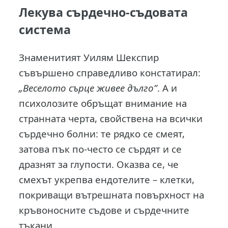
Лекува сърдечно-съдовата
система
Знаменитият Уилям Шекспир
съвършено справедливо констатирал:
„Веселото сърце живее дълго”
. А и
психолозите обръщат внимание на
странната черта, свойствена на всички
сърдечно болни: те рядко се смеят,
затова пък по-често се сърдят и се
дразнят за глупости. Оказва се, че
смехът укрепва ендотелите – клетки,
покриващи вътрешната повърхност на
кръвоносните съдове и сърдечните
тъкани.