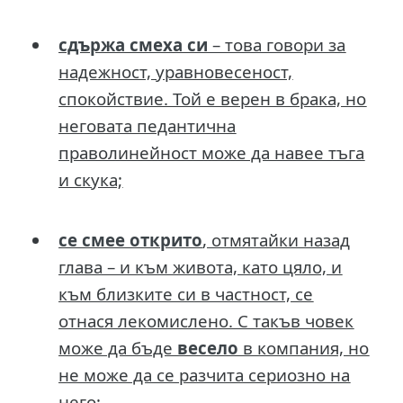
сдържа смеха си
– това говори за
надежност, уравновесеност,
спокойствие. Той е верен в брака, но
неговата педантична
праволинейност може да навее тъга
и скука;
се смее открито
, отмятайки назад
глава – и към живота, като цяло, и
към близките си в частност, се
отнася лекомислено. С такъв човек
може да бъде
весело
в компания, но
не може да се разчита сериозно на
него;