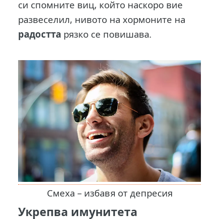
си спомните виц, който наскоро вие
развеселил, нивото на хормоните на
радостта
рязко се повишава.
Смеха – избавя от депресия
Укрепва имунитета