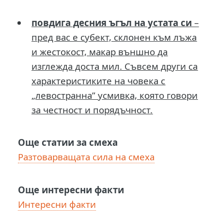
повдига десния ъгъл на устата си
–
пред вас е субект, склонен към лъжа
и жестокост, макар външно да
изглежда доста мил. Съвсем други са
характеристиките на човека с
„левостранна” усмивка, която говори
за честност и порядъчност.
Още статии за смеха
Разтоварващата сила на смеха
Още интересни факти
Интересни факти