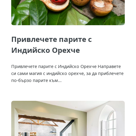
Привлечете парите с
Индийско Орехче
Привлечете парите с Индийско Орехче Направете
си сами магия с индийско орехче, за да приблечете
по-бързо парите към...