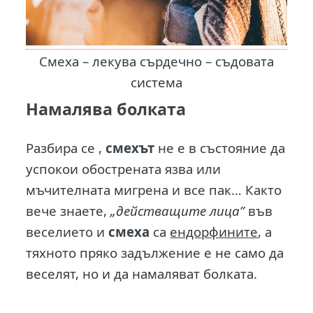
Смеха – лекува сърдечно – съдовата
система
Намалява болката
Разбира се ,
смехът
не е в състояние да
успокои обострената язва или
мъчителната мигрена и все пак… Както
вече знаете,
„действащите лица”
във
веселието и
смеха
са
ендорфините
, а
тяхното пряко задължение е не само да
веселят, но и да намаляват болката.