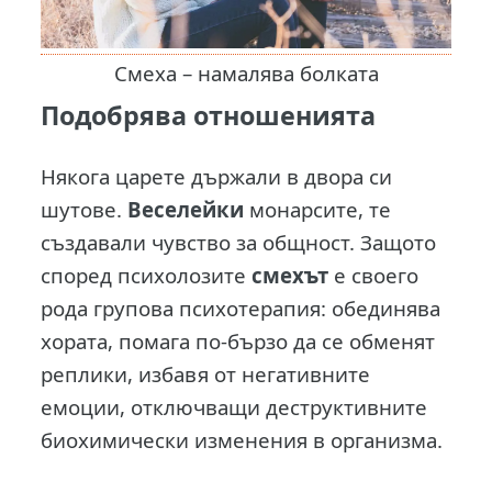
Смеха – намалява болката
Подобрява отношенията
Някога царете държали в двора си
шутове.
Веселейки
монарсите, те
създавали чувство за общност. Защото
според психолозите
смехът
е своего
рода групова психотерапия: обединява
хората, помага по-бързо да се обменят
реплики, избавя от негативните
емоции, отключващи деструктивните
биохимически изменения в организма.