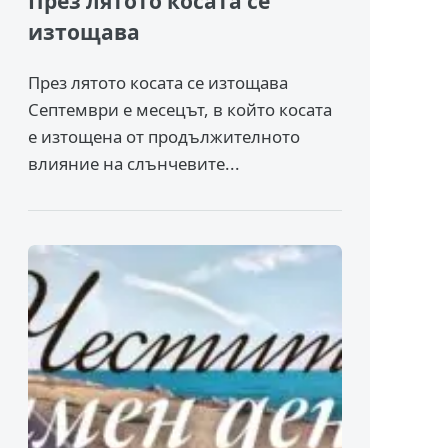
През лятото косата се
изтощава
През лятото косата се изтощава
Септември е месецът, в който косата
е изтощена от продължителното
влияние на слънчевите...