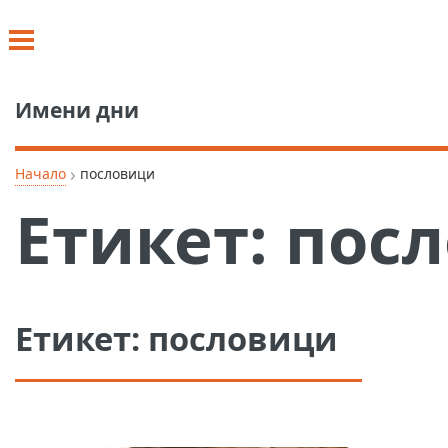
Имени дни
›
Начало
пословици
Етикет:
пос
Етикет:
пословици