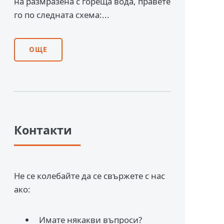
на размразена с гореща вода, правете
го по следната схема:...
ОЩЕ
Контакти
Не се колебайте да се свържете с нас
ако:
Имате някакви въпроси?